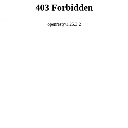
k8官方网站
入驻咨询
连接全球大件商品供应商和零售商的技术驱动型平台
进入B2B平台
REIMAGINING GLOBAL B2B
全球家居流通骨干网
REIMAGINING GLOBAL B2B
全球家居流通骨干网
REIMAGINING GLOBAL B2B
全球家居流通骨干网
REIMAGINING GLOBAL B2B
全球家居流通骨干网
B2B平台
k8官方网站提供无缝的端到端服务体验，涵盖产品浏览、交易支
付与物流交付解决方案，所有功能均集成于用户友好的B2B平
台。凭借全球化布局，k8官方网站汇聚来自世界各地的供应商与
经销商，构建协同共生的商业生态。通过高效、便捷、可靠的跨
境交易服务，赋能用户开拓无限商机，助力企业持续成长。
进入B2B平台