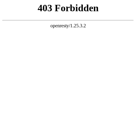
k8凯发_(中国)_一触即发
首页
关于我们
企业简介
企业文化
资质认证
产品展示
感应器
新闻中心
企业新闻
行业新闻
下载中心
联系我们
简体中文
简体中文