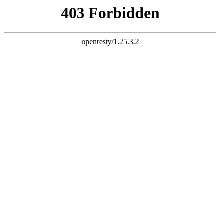
k8官方网站
入驻咨询
连接全球大件商品供应商和零售商的技术驱动型平台
进入B2B平台
REIMAGINING GLOBAL B2B
全球家居流通骨干网
REIMAGINING GLOBAL B2B
全球家居流通骨干网
REIMAGINING GLOBAL B2B
全球家居流通骨干网
REIMAGINING GLOBAL B2B
全球家居流通骨干网
B2B平台
k8官方网站提供无缝的端到端服务体验，涵盖产品浏览、交易支
付与物流交付解决方案，所有功能均集成于用户友好的B2B平
台。凭借全球化布局，k8官方网站汇聚来自世界各地的供应商与
经销商，构建协同共生的商业生态。通过高效、便捷、可靠的跨
境交易服务，赋能用户开拓无限商机，助力企业持续成长。
进入B2B平台