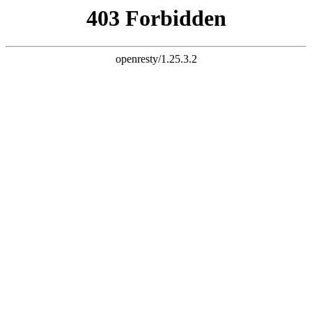
k8凯发_(中国)_一触即发
首页
关于我们
企业简介
企业文化
资质认证
产品展示
感应器
新闻中心
企业新闻
行业新闻
下载中心
联系我们
简体中文
简体中文